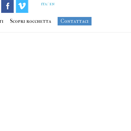
ita
en
ti
Scopri rocchetta
Contattaci