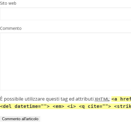
Sito web
Commento
È possibile utilizzare questi tag ed attributi
:
XHTML
<a hre
<del datetime=""> <em> <i> <q cite=""> <stri