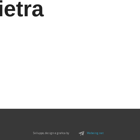
ietra
🔿
Sviluppo, design e grafica by
Webeing.net