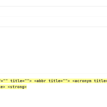
f="" title=""> <abbr title=""> <acronym title
ke> <strong>