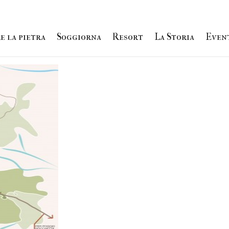
etta – mappa
e la pietra
Soggiorna
Resort
La Storia
Even