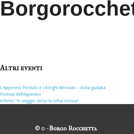
Borgorocchett
Altri eventi
L’Appenino Perduto e i Borghi Ritrovati – Visita guidata
Festival dell’Appenino
Inferno “In viaggio verso la selva oscura”
© 0 - Borgo Rocchetta