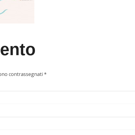
ento
 sono contrassegnati
*